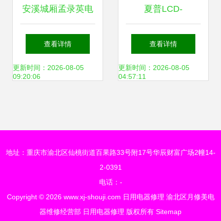
安溪城厢孟录英电
夏普LCD-
器维修店 专业守
46GE50A液晶电视
查看详情
查看详情
护，温暖万家灯火
反复重启故障检修
更新时间：2026-08-05
更新时间：2026-08-05
09:20:06
04:57:11
指南
地址：重庆市渝北区仙桃街道百果路33号附17号华辰财富广场2幢14-
2-0391
电话：-
Copyright © 2026
www.xj-shouji.com
日用电器修理
渝北区月修美电
器维修经营部
日用电器修理
版权所有
Sitemap